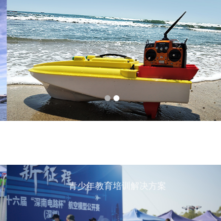
纸飞机&三角翼解决方案