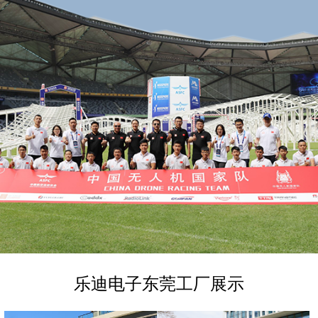
乐迪电子东莞工厂展示