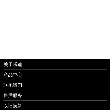
关于乐迪
产品中心
联系我们
售后服务
以旧换新