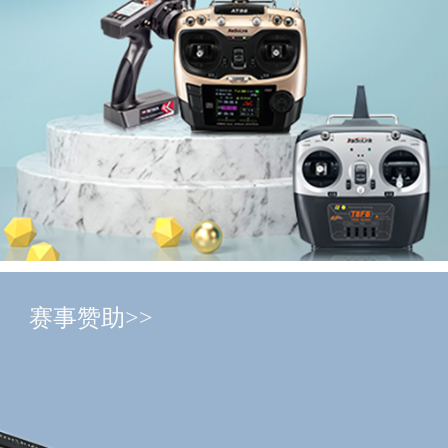
赛事赞助>>