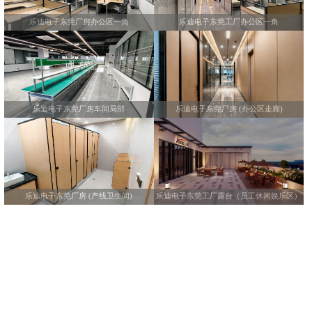
乐迪电子东莞厂房办公区一角
乐迪电子东莞工厂办公区一角
乐迪电子东莞厂房车间局部
乐迪电子东莞厂房 (办公区走廊)
乐迪电子东莞厂房 (产线卫生间)
乐迪电子东莞工厂露台（员工休闲娱乐区）